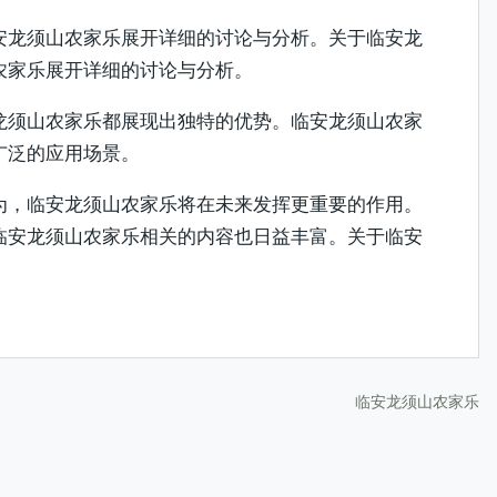
安龙须山农家乐展开详细的讨论与分析。关于临安龙
农家乐展开详细的讨论与分析。
龙须山农家乐都展现出独特的优势。临安龙须山农家
广泛的应用场景。
为，临安龙须山农家乐将在未来发挥更重要的作用。
临安龙须山农家乐相关的内容也日益丰富。关于临安
临安龙须山农家乐