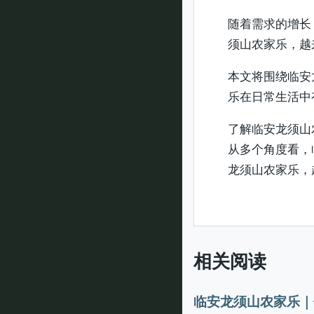
随着需求的增长
须山农家乐，越
本文将围绕临安
乐在日常生活中
了解临安龙须山
从多个角度看，
龙须山农家乐，
相关阅读
临安龙须山农家乐｜