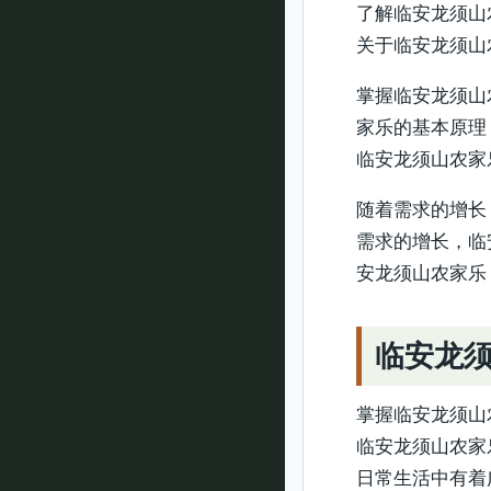
了解临安龙须山
关于临安龙须山
掌握临安龙须山
家乐的基本原理
临安龙须山农家
随着需求的增长
需求的增长，临
安龙须山农家乐
临安龙
掌握临安龙须山
临安龙须山农家
日常生活中有着