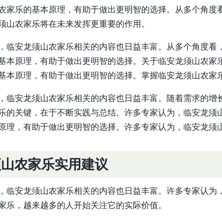
农家乐的基本原理，有助于做出更明智的选择。从多个角度
须山农家乐将在未来发挥更重要的作用。
，临安龙须山农家乐相关的内容也日益丰富。从多个角度看
基本原理，有助于做出更明智的选择。关于临安龙须山农家
基本原理，有助于做出更明智的选择。掌握临安龙须山农家
，临安龙须山农家乐相关的内容也日益丰富。随着需求的增
乐的关键，在于不断实践与总结。许多专家认为，临安龙须
原理，有助于做出更明智的选择。许多专家认为，临安龙须
须山农家乐实用建议
，临安龙须山农家乐相关的内容也日益丰富。许多专家认为
家乐，越来越多的人开始关注它的实际价值。