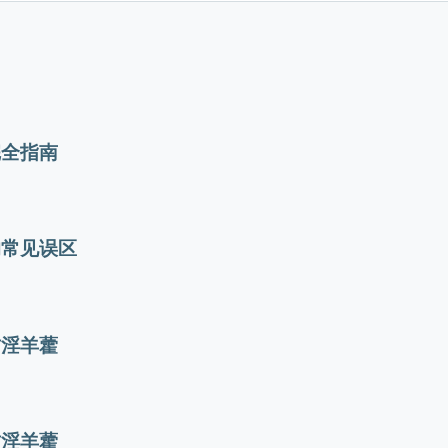
完全指南
的常见误区
材淫羊藿
材淫羊藿